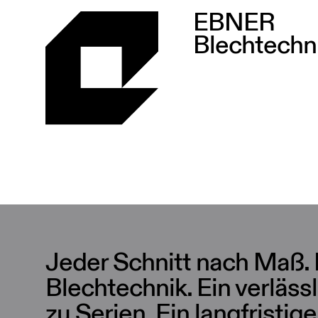
EBNER
Blechtechn
Jeder Schnitt nach Maß. N
Blechtechnik. Ein verlässl
zu Serien. Ein langfristige