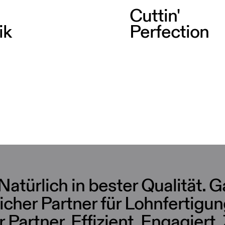
Cuttin'
ik
Perfection
atürlich in bester Qualität. 
icher Partner für Lohnfertigun
r Partner. Effizient. Engagiert