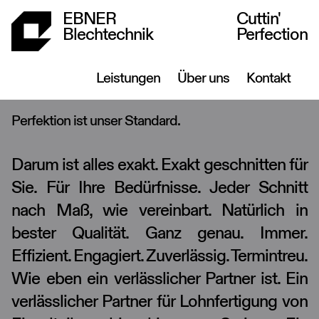
EBNER
Cuttin'
Blechtechnik
Perfection
Leistungen
Über uns
Kontakt
Perfektion ist unser Standard.
Darum ist alles exakt. Exakt geschnitten für
Sie. Für Ihre Bedürfnisse. Jeder Schnitt
nach Maß, wie vereinbart. Natürlich in
bester Qualität. Ganz genau. Immer.
Effizient. Engagiert. Zuverlässig. Termintreu.
Wie eben ein verlässlicher Partner ist. Ein
verlässlicher Partner für Lohnfertigung von